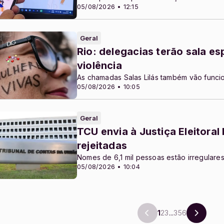
05/08/2026 • 12:15
Geral
Rio: delegacias terão sala es
violência
As chamadas Salas Lilás também vão funci
05/08/2026 • 10:05
Geral
TCU envia à Justiça Eleitoral
rejeitadas
Nomes de 6,1 mil pessoas estão irregulare
05/08/2026 • 10:04
1
2
3
...
356